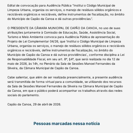
Edital de convocação para Audiência Pública “Institui o Código Municipal de
Limpeza Urbana, organiza os serviços, o manejo de resíduos sólidos orgânicos e
recicláveis orgânicos e recicláveis, define instrumentos de fiscalização, no âmbito
do Município de Capão da Canoa e dá outras providências.”.
O PRESIDENTE DA CÂMARA MUNICIPAL DE CAPÃO DA CANOA, no uso de suas
atribuições juntamente à Comissão de Educação, Saúde, Assistência Social,
Turismo e Meio Ambiente convoca para Audiência Pública de apresentação do
Projeto de Lei Complementar 04/26, que ‘Institui o Código Municipal de Limpeza
Urbana, organiza os serviços, o manejo de resíduos sólidos orgânicos e recicláveis
orgânicos e recicláveis, define instrumentos de fiscalização, no âmbito do
Município de Capão da Canoa e dá outras providências’., conforme disciplina a Lei
de Responsabilidade Fiscal, em seu art. 8º, §4º, que será realizada no dia 12 de
maio de 2026, às 14h, no Plenário da Sala de Sessões Manoel Fernandes da
Silveira, da Câmara Municipal de Capão da Canoa.
Cabe salientar, que além de ser realizada presencialmente, a presente audiência
será transmitida de forma virtual para a comunidade, se utilizando dos recursos
da Sala de Sessões Manoel Fernandes da Silveira na Câmara Municipal de Capão
da Canoa, em que o público poderá acompanhar os trabalhos através das redes
sociais do parlamento.
Capão da Canoa, 29 de abril de 2026.
Pessoas marcadas nessa notícia